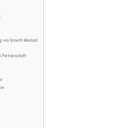
s
ng von Growth-Mindset
n Partnerschaft
ht
ion
t