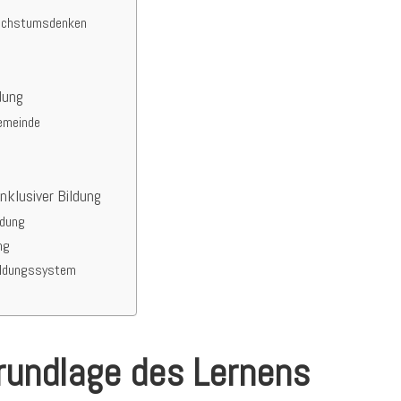
Wachstumsdenken
dung
emeinde
klusiver Bildung
ldung
ng
Bildungssystem
rundlage des Lernens