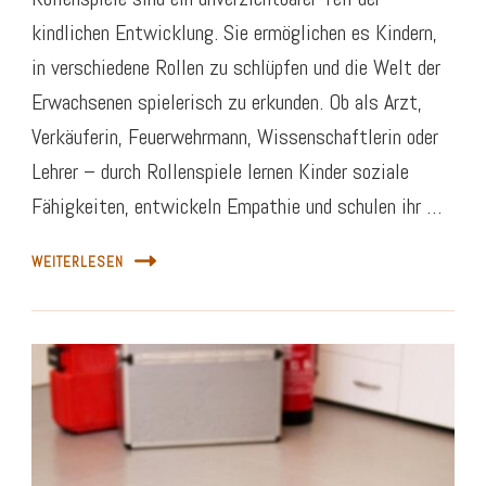
kindlichen Entwicklung. Sie ermöglichen es Kindern,
in verschiedene Rollen zu schlüpfen und die Welt der
Erwachsenen spielerisch zu erkunden. Ob als Arzt,
Verkäuferin, Feuerwehrmann, Wissenschaftlerin oder
Lehrer – durch Rollenspiele lernen Kinder soziale
Fähigkeiten, entwickeln Empathie und schulen ihr …
WEITERLESEN