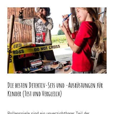
Die besten Detektiv-Sets und -Ausrüstungen für
Kinder (Test und Vergleich)
Rollenspiele sind ein unverzichtbarer Teil der