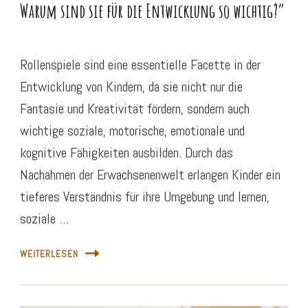
Warum sind sie für die Entwicklung so wichtig?”
Rollenspiele sind eine essentielle Facette in der
Entwicklung von Kindern, da sie nicht nur die
Fantasie und Kreativität fördern, sondern auch
wichtige soziale, motorische, emotionale und
kognitive Fähigkeiten ausbilden. Durch das
Nachahmen der Erwachsenenwelt erlangen Kinder ein
tieferes Verständnis für ihre Umgebung und lernen,
soziale …
WEITERLESEN