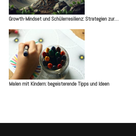
Growth-Mindset und Schülerresilienz: Strategien zur…
Malen mit Kindern: begeisterende Tipps und Ideen