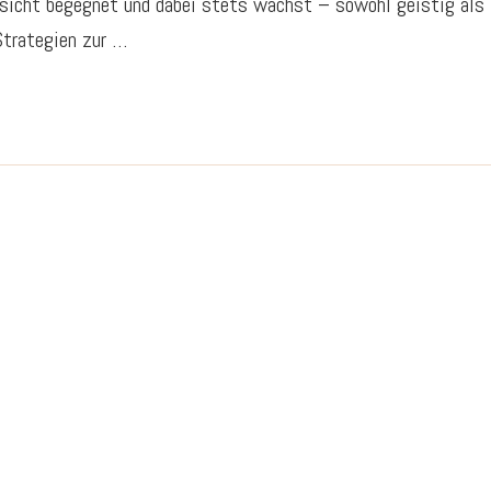
rsicht begegnet und dabei stets wächst – sowohl geistig als
Strategien zur …